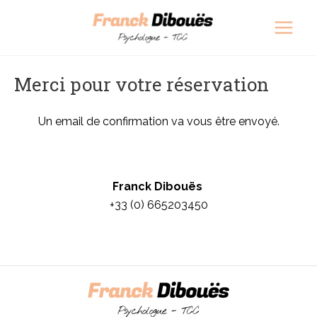
Aller
Main
au
Men
contenu
Merci pour votre réservation
Un email de confirmation va vous être envoyé.
Franck Dibouës
+33 (0) 665203450