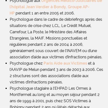
Psychologue aux
Urgences Médico-Judiciaires de
l’hôpital Jean Verdier à Bondy, Groupe AP-
HP
pendant 1 an entre 2005 et 2006.
Psychologue dans le cadre de débriefings après des
situations de crise chez LCL, Le Crédit Mutuel,
Carrefour, La Poste, le Ministère des Affaires
Etrangères, la MAIF. Missions ponctuelles et
régulières pendant 2 ans de 2004 à 2006,
généralement sous couvert de l’INAVEM ou d’une
association d’aide aux victimes d’infractions pénales.
Psychologue chez
Paris Aide aux Victimes
et à
l’AAVIP de Melun pendant 3 ans de 2003 à 2006. Ces
2 structures sont des associations d’aide aux
victimes d’infractions pénales.
Psychologue stagiaire à l’EHPAD Les Ormes à
Montfermeil au long et au moyen séjour pendant 2
ans de 1999 à 2001, puis chez SOS Victimes à
Bobigny pendant 2 ans où j’étais détaché aux