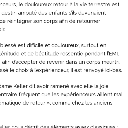
urs, le douloureux retour à la vie terrestre est
destin amputé des enfants s’ils devenaient
de réintégrer son corps afin de retourner
ir.
lessé est difficile et douloureux, surtout en
énitude et de béatitude ressentie pendant l’EMI.
 afin d’accepter de revenir dans un corps meurtri.
issé le choix à l’expérienceur, il est renvoyé ici-bas.
me Keller dit avoir ramené avec elle la joie
contraire fréquent que les expérienceurs aillent mal
blématique de retour », comme chez les anciens
ler nous décrit des éléments assez classiques :