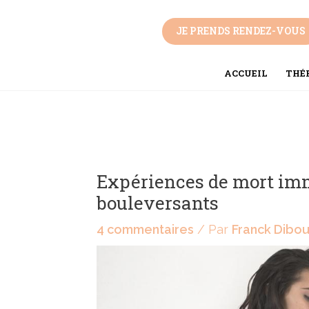
Aller
Navigation
au
des
JE PRENDS RENDEZ-VOUS
contenu
articles
ACCUEIL
THÉR
Expériences de mort im
bouleversants
4 commentaires
/ Par
Franck Dibo