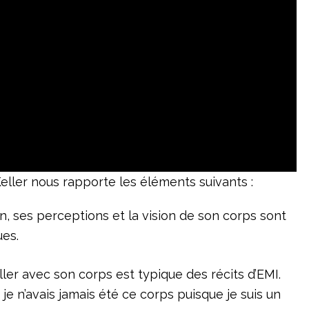
ller nous rapporte les éléments suivants :
, ses perceptions et la vision de son corps sont
ues.
er avec son corps est typique des récits d’EMI.
, je n’avais jamais été ce corps puisque je suis un