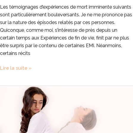
Les témoignages d’expériences de mort imminente suivants
sont particulièrement bouleversants. Je ne me prononce pas
sur la nature des épisodes relatés par ces personnes.
Quiconque, comme moi, s’intéresse de près depuis un
certain temps aux Expériences de fin de vie, finit par ne plus
être surpris par le contenu de certaines EMI. Néanmoins,
certains récits
Lire la suite »
Expériences
de
Mort
Imminente
:
Témoignages