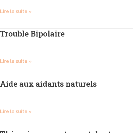
Lire la suite »
Trouble Bipolaire
Trouble
Bipolaire
Lire la suite »
Aide aux aidants naturels
Aide
aux
aidants
naturels
Lire la suite »
Thérapie