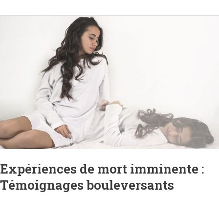
Expériences
de
mort
imminente
:
Témoignages
bouleversants
Expériences de mort imminente :
Témoignages bouleversants