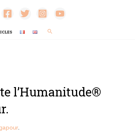
Rechercher
ICLES
ente l’Humanitude®
r.
ngapour
.