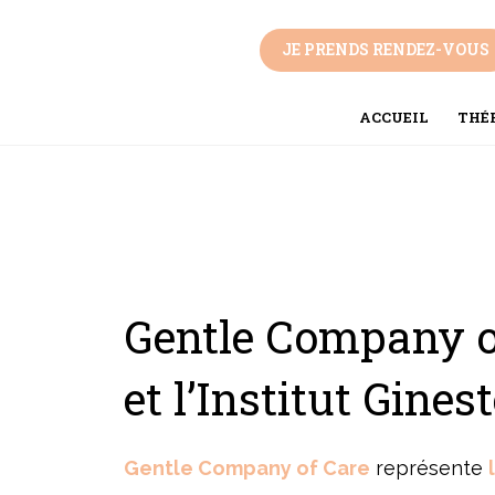
Aller
au
JE PRENDS RENDEZ-VOUS
contenu
ACCUEIL
THÉR
Gentle Company of
et l’Institut Gine
Gentle Company of Care
représente