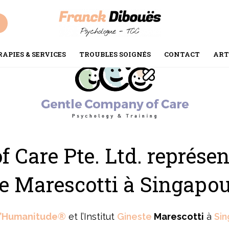
APIES & SERVICES
TROUBLES SOIGNÉS
CONTACT
ART
 Care Pte. Ltd. représ
ste Marescotti à Singapou
l’Humanitude®
et l’Institut
Gineste
Marescotti
à
Si