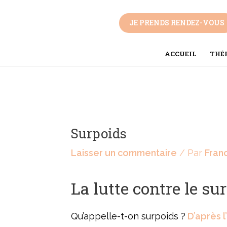
Aller
Navigation
au
des
JE PRENDS RENDEZ-VOUS
contenu
articles
ACCUEIL
THÉR
Surpoids
Laisser un commentaire
/ Par
Fran
La lutte contre le su
Qu’appelle-t-on surpoids ?
D’après 