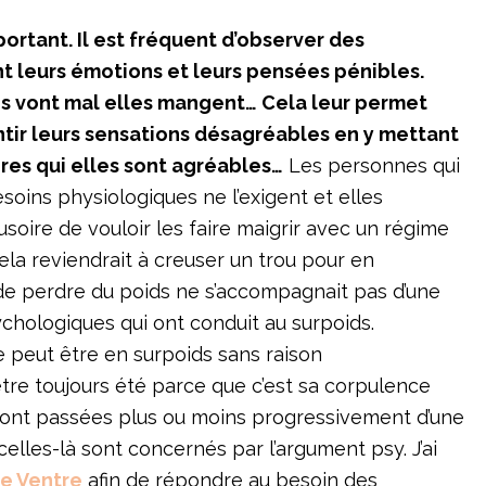
mportant. Il est fréquent d’observer des
 leurs émotions et leurs pensées pénibles.
les vont mal elles mangent… Cela leur permet
tir leurs sensations désagréables en y mettant
ires qui elles sont agréables…
Les personnes qui
soins physiologiques ne l’exigent et elles
illusoire de vouloir les faire maigrir avec un régime
ela reviendrait à creuser un trou pour en
de perdre du poids ne s’accompagnait pas d’une
ychologiques qui ont conduit au surpoids.
peut être en surpoids sans raison
 être toujours été parce que c’est sa corpulence
 sont passées plus ou moins progressivement d’une
elles-là sont concernés par l’argument psy. J’ai
le Ventre
afin de répondre au besoin des