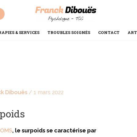
APIES & SERVICES
TROUBLES SOIGNÉS
CONTACT
ART
ck Dibouës
/
1 mars 2022
rpoids
l’OMS
, le surpoids se caractérise par