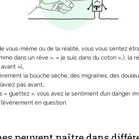
 vous-même ou de la réalité, vous vous sentez étrang
t comme dans un rêve », « je suis dans du coton »…), l
 avant »)…
èrement la bouche sèche, des migraines, des douleu
’aviez pas avant…
ous « guettez », vous avez le sentiment d’un danger 
 l’évènement en question.
es peuvent naître dans différe