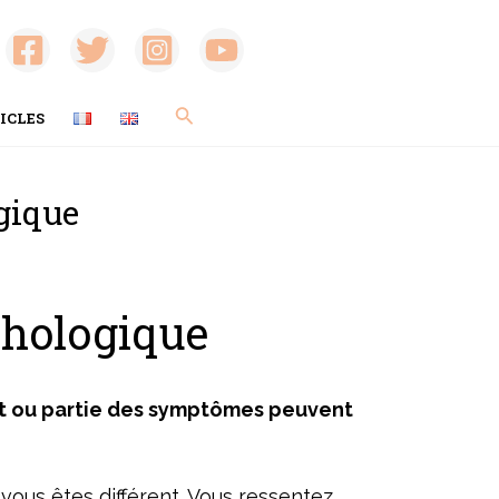
Rechercher
ICLES
gique
chologique
out ou partie des symptômes peuvent
vous êtes différent. Vous ressentez