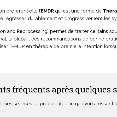
on préférentielle l’
EMDR
qui est une forme de
Théra
ire régresser, durablement et progressivement les 
tion and
R
eprocessing) permet de traiter certains so
onal, la plupart des recommandations de bonne prati
ser l’EMDR en thérapie de première intention lorsqu
ats fréquents après quelques 
elques séances, la probabilité afin que vous ressenti