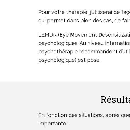
Pour votre thérapie, j’utiliserai de faç
qui permet dans bien des cas, de fa
L’EMDR (
E
ye
M
ovement
D
esensitiza
psychologiques. Au niveau internati
psychothérapie recommandent d’utili
psychologique) est posé.
Résult
En fonction des situations, après qu
importante :