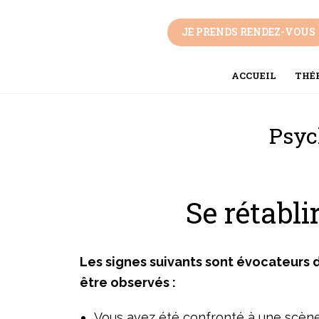
Aller
au
JE PRENDS RENDEZ-VOUS
contenu
ACCUEIL
THÉR
Psyc
Se rétabl
Les signes suivants sont évocateurs 
être observés :
Vous avez été confronté à une scène 