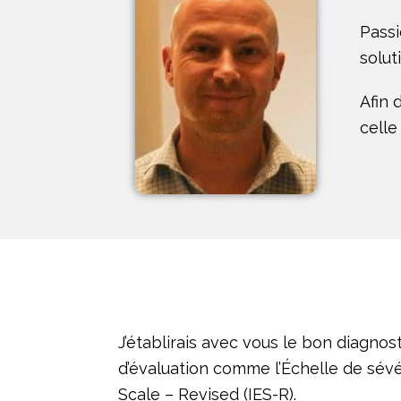
Passi
solut
Afin 
celle
J’établirais avec vous le bon diagnos
d’évaluation comme l’Échelle de sévé
Scale – Revised (IES-R).