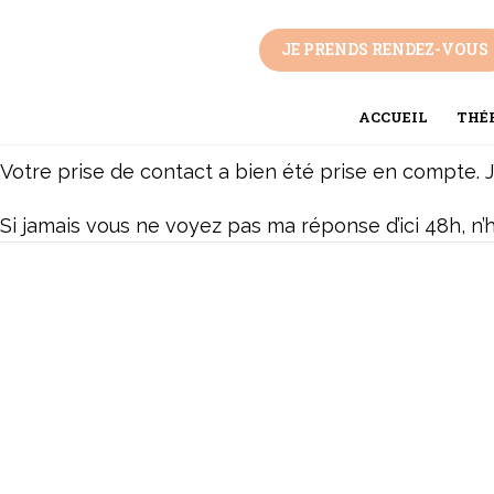
Aller
au
JE PRENDS RENDEZ-VOUS
contenu
Votre message est envoyé !
ACCUEIL
THÉR
Votre prise de contact a bien été prise en compte. 
Si jamais vous ne voyez pas ma réponse d’ici 48h, n’