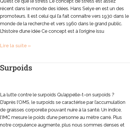
Qu’est ce que le stress Le concept de stress est assez
récent dans le monde des idées. Hans Selye en est un des
promoteurs. Il est celui qui l’a fait connaître vers 1930 dans le
monde de la recherche et vers 1960 dans le grand public.
L’histoire d’une idée Ce concept est à l’origine issu
Lire la suite »
Surpoids
Surpoids
La lutte contre le surpoids Qu’appelle-t-on surpoids ?
D’après l’OMS, le surpoids se caractérise par l’accumulation
de graisses corporelle pouvant nuire à la santé. Un indice,
l’IMC mesure le poids d’une personne au mètre carré. Plus
notre corpulence augmente, plus nous sommes denses et