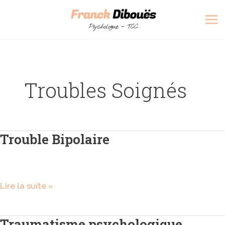
Aller
Ma
au
Me
contenu
Troubles Soignés
Trouble Bipolaire
Trouble
Bipolaire
Lire la suite »
Traumatisme psychologique
Traumatisme