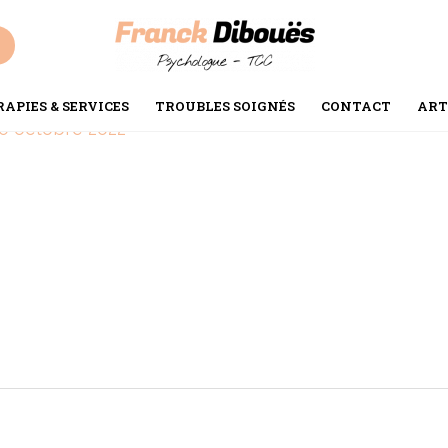
oignages-bouleversants
APIES & SERVICES
TROUBLES SOIGNÉS
CONTACT
ART
0 octobre 2022