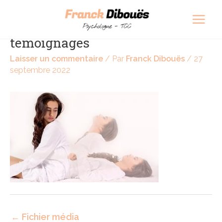
Aller
Navigation
Main
au
des
experiences-mort-imminente-
Men
contenu
articles
temoignages
Laisser un commentaire
/ Par
Franck Dibouës
/
27
septembre 2022
←
Fichier média