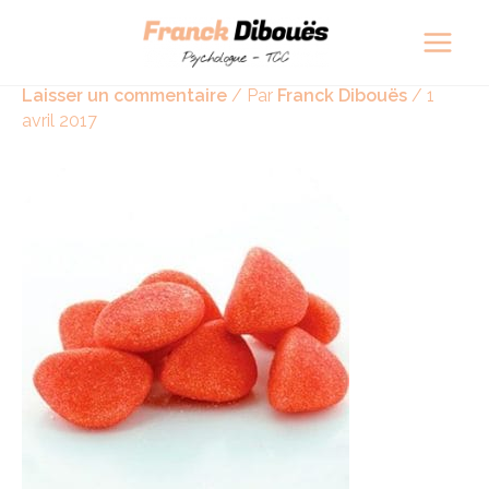
Aller
Navigation
Main
au
des
Tagada
Men
contenu
articles
Laisser un commentaire
/ Par
Franck Dibouës
/
1
avril 2017