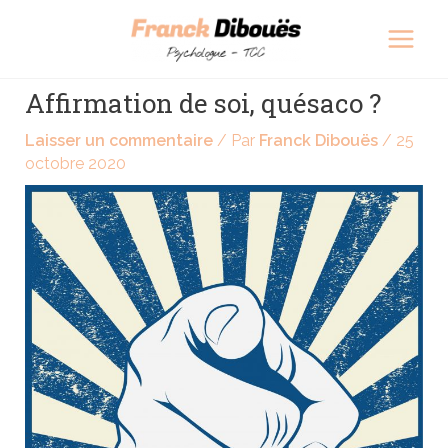
Aller
Navigation
Main
au
des
Men
contenu
articles
Affirmation de soi, quésaco ?
Laisser un commentaire
/ Par
Franck Dibouës
/
25
octobre 2020