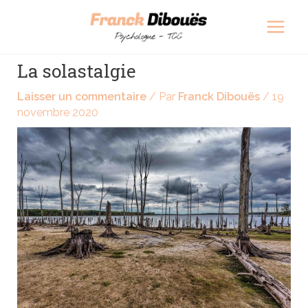
Aller
Navigation
Main
au
des
Men
contenu
articles
La solastalgie
Laisser un commentaire
/ Par
Franck Dibouës
/
19
novembre 2020